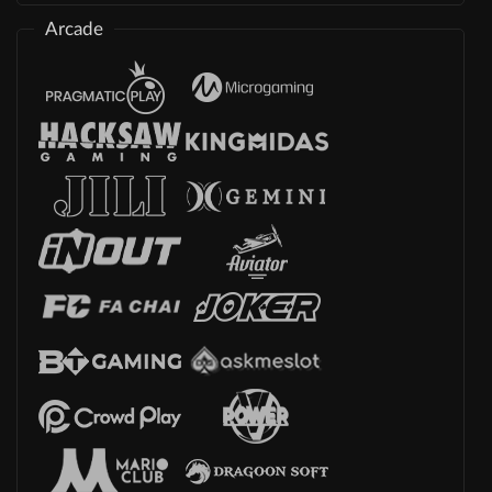
Arcade