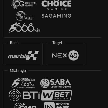
Race
Togel
Olahraga