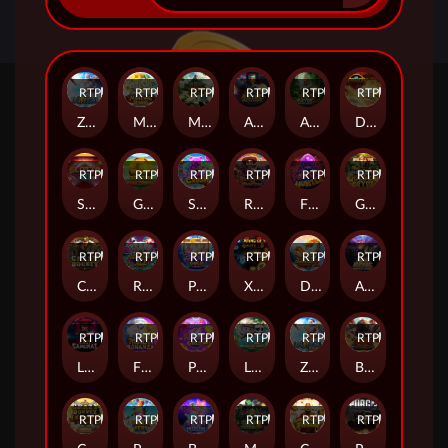
RTP
97%
RTP
97%
RTP
96%
RTP
RTP
RTP
98%
Zeustrike
Mahjong Roar
Maya: Elemental Totem
Aztec: Gold Temple
Aztec: Bonus Hunt 2
Dragon Chi’s Quest
RTP
96%
RTP
98%
RTP
97%
RTP
RTP
98%
RTP
95%
Slotto 4D
Golden Football
Sugar Crush
Rhapsody of Muertos
Firefly Hunter
Golden Egypt
RTP
95%
RTP
RTP
96%
RTP
98%
RTP
97%
RTP
95%
Crazy Bounty
Royal Ace
Piggy Bank Gold
Xiang Qi Ways 2
Dragon Chi's Quest 2
Aztec: Bonus Hunt
RTP
98%
RTP
98%
RTP
RTP
93%
RTP
91%
RTP
Last Samurai
Fish Prawn Crab Bonanza
Piggy Bank Gold 2
LABUBU: Fall In Wild
Zeustrike Xmas
Buffalo Rush
RTP
89%
RTP
86%
RTP
93%
RTP
87%
RTP
RTP