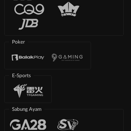
Poker
E-Sports
Sabung Ayam