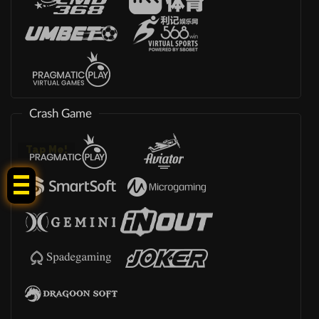
Crash Game
Tap Me!