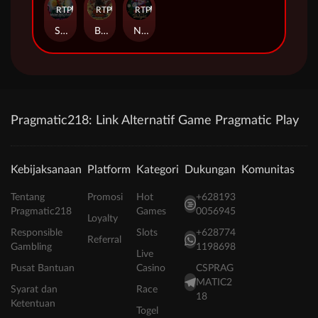
RTP
92%
RTP
95%
RTP
93%
Squid Game 2: Mukunghwa
Buffalo Rush HIGHROLLER
Nexus Gift Delight
Pragmatic218: Link Alternatif Game Pragmatic Play
Kebijaksanaan
Platform
Kategori
Dukungan
Komunitas
Tentang
Promosi
Hot
+628193
Pragmatic218
Games
0056945
Loyalty
Responsible
Slots
+628774
Referral
Gambling
1198698
Live
Pusat Bantuan
Casino
CSPRAG
MATIC2
Syarat dan
Race
18
Ketentuan
Togel